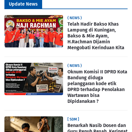
Update News
( NEWS )
Telah Hadir Bakso Khas
Lampung di Kuningan,
Bakso & Mie Ayam,
H.Rachman Dijamin
Mengobati Kerinduan Kita
( NEWS )
Oknum Komisi II DPRD Kota
Bandung diduga
pelanggaran kode etik
DPRD terhadap Penolakan
Wartawan bisa
Dipidanakan ?
[ SDM ]
Benarkah Nasib Dosen dan
Guru Penuh Resah, Keringat