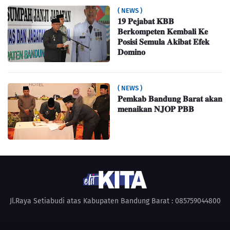
( NEWS )
𝟏𝟗 𝐏𝐞𝐣𝐚𝐛𝐚𝐭 𝐊𝐁𝐁
𝐁𝐞𝐫𝐤𝐨𝐦𝐩𝐞𝐭𝐞𝐧 𝐊𝐞𝐦𝐛𝐚𝐥𝐢 𝐊𝐞
𝐏𝐨𝐬𝐢𝐬𝐢 𝐒𝐞𝐦𝐮𝐥𝐚 𝐀𝐤𝐢𝐛𝐚𝐭 𝐄𝐟𝐞𝐤
𝐃𝐨𝐦𝐢𝐧𝐨
( NEWS )
𝐏𝐞𝐦𝐤𝐚𝐛 𝐁𝐚𝐧𝐝𝐮𝐧𝐠 𝐁𝐚𝐫𝐚𝐭 𝐚𝐤𝐚𝐧
𝐦𝐞𝐧𝐚𝐢𝐤𝐚𝐧 𝐍𝐉𝐎𝐏 𝐏𝐁𝐁
Jl.Raya Setiabudi atas Kabupaten Bandung Barat : 085759044800