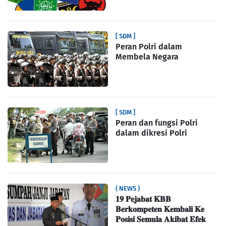
[ SDM ]
Peran Polri dalam
Membela Negara
[ SDM ]
Peran dan fungsi Polri
dalam dikresi Polri
( NEWS )
𝟏𝟗 𝐏𝐞𝐣𝐚𝐛𝐚𝐭 𝐊𝐁𝐁
𝐁𝐞𝐫𝐤𝐨𝐦𝐩𝐞𝐭𝐞𝐧 𝐊𝐞𝐦𝐛𝐚𝐥𝐢 𝐊𝐞
𝐏𝐨𝐬𝐢𝐬𝐢 𝐒𝐞𝐦𝐮𝐥𝐚 𝐀𝐤𝐢𝐛𝐚𝐭 𝐄𝐟𝐞𝐤