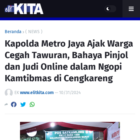
Beranda
( NEWS )
Kapolda Metro Jaya Ajak Warga
Cegah Tawuran, Bahaya Pinjol
dan Judi Online dalam Ngopi
Kamtibmas di Cengkareng
EK
www.elitkita.com
—
10/31/2024