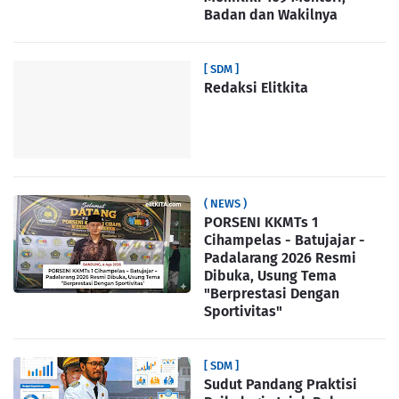
Badan dan Wakilnya
[ SDM ]
Redaksi Elitkita
( NEWS )
PORSENI KKMTs 1
Cihampelas - Batujajar -
Padalarang 2026 Resmi
Dibuka, Usung Tema
"Berprestasi Dengan
Sportivitas"
[ SDM ]
Sudut Pandang Praktisi