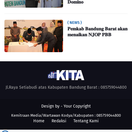
𝐃𝐨𝐦𝐢𝐧𝐨
( NEWS )
𝐏𝐞𝐦𝐤𝐚𝐛 𝐁𝐚𝐧𝐝𝐮𝐧𝐠 𝐁𝐚𝐫𝐚𝐭 𝐚𝐤𝐚𝐧
𝐦𝐞𝐧𝐚𝐢𝐤𝐚𝐧 𝐍𝐉𝐎𝐏 𝐏𝐁𝐁
Jl.Raya Setiabudi atas Kabupaten Bandung Barat : 085759044800
Design by -
Your Copyright
Kemitraan Media/Wartawan Kodya/Kabupaten : 085759044800
Home
Redaksi
Tentang Kami