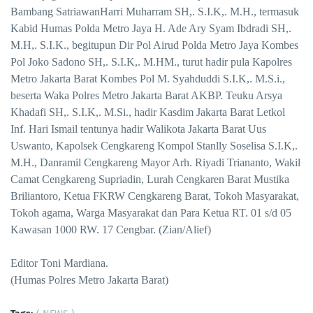
Bambang SatriawanHarri Muharram SH,. S.I.K,. M.H., termasuk
Kabid Humas Polda Metro Jaya H. Ade Ary Syam Ibdradi SH,.
M.H,. S.I.K., begitupun Dir Pol Airud Polda Metro Jaya Kombes
Pol Joko Sadono SH,. S.I.K,. M.HM., turut hadir pula Kapolres
Metro Jakarta Barat Kombes Pol M. Syahduddi S.I.K,. M.S.i.,
beserta Waka Polres Metro Jakarta Barat AKBP. Teuku Arsya
Khadafi SH,. S.I.K,. M.Si., hadir Kasdim Jakarta Barat Letkol
Inf. Hari Ismail tentunya hadir Walikota Jakarta Barat Uus
Uswanto, Kapolsek Cengkareng Kompol Stanlly Soselisa S.I.K,.
M.H., Danramil Cengkareng Mayor Arh. Riyadi Triananto, Wakil
Camat Cengkareng Supriadin, Lurah Cengkaren Barat Mustika
Briliantoro, Ketua FKRW Cengkareng Barat, Tokoh Masyarakat,
Tokoh agama, Warga Masyarakat dan Para Ketua RT. 01 s/d 05
Kawasan 1000 RW. 17 Cengbar. (Zian/Alief)
Editor Toni Mardiana.
(Humas Polres Metro Jakarta Barat)