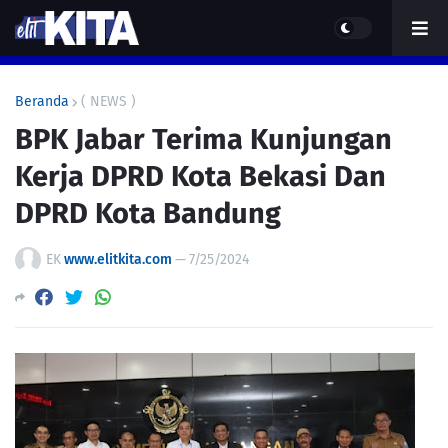
Beranda
( NEWS )
BPK Jabar Terima Kunjungan
Kerja DPRD Kota Bekasi Dan
DPRD Kota Bandung
EK
www.elitkita.com
—
7/25/2024