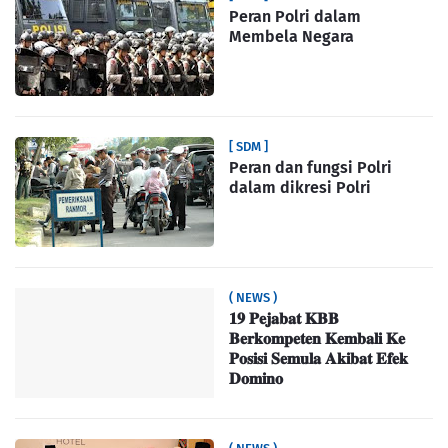
Peran Polri dalam
Membela Negara
[ SDM ]
Peran dan fungsi Polri
dalam dikresi Polri
( NEWS )
𝟏𝟗 𝐏𝐞𝐣𝐚𝐛𝐚𝐭 𝐊𝐁𝐁
𝐁𝐞𝐫𝐤𝐨𝐦𝐩𝐞𝐭𝐞𝐧 𝐊𝐞𝐦𝐛𝐚𝐥𝐢 𝐊𝐞
𝐏𝐨𝐬𝐢𝐬𝐢 𝐒𝐞𝐦𝐮𝐥𝐚 𝐀𝐤𝐢𝐛𝐚𝐭 𝐄𝐟𝐞𝐤
𝐃𝐨𝐦𝐢𝐧𝐨