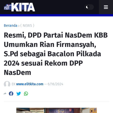
Beranda
( NEWS )
Resmi, DPD Partai NasDem KBB
Umumkan Rian Firmansyah,
S.Pd sebagai Bacalon Pilkada
2024 sesuai Rekom DPP
NasDem
EK
www.elitkita.com
—
6/16/2024