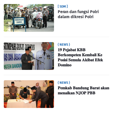
[ SDM ]
Peran dan fungsi Polri
dalam dikresi Polri
( NEWS )
𝟏𝟗 𝐏𝐞𝐣𝐚𝐛𝐚𝐭 𝐊𝐁𝐁
𝐁𝐞𝐫𝐤𝐨𝐦𝐩𝐞𝐭𝐞𝐧 𝐊𝐞𝐦𝐛𝐚𝐥𝐢 𝐊𝐞
𝐏𝐨𝐬𝐢𝐬𝐢 𝐒𝐞𝐦𝐮𝐥𝐚 𝐀𝐤𝐢𝐛𝐚𝐭 𝐄𝐟𝐞𝐤
𝐃𝐨𝐦𝐢𝐧𝐨
( NEWS )
𝐏𝐞𝐦𝐤𝐚𝐛 𝐁𝐚𝐧𝐝𝐮𝐧𝐠 𝐁𝐚𝐫𝐚𝐭 𝐚𝐤𝐚𝐧
𝐦𝐞𝐧𝐚𝐢𝐤𝐚𝐧 𝐍𝐉𝐎𝐏 𝐏𝐁𝐁