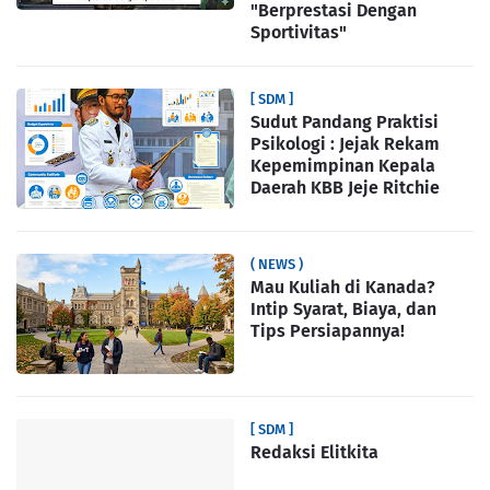
"Berprestasi Dengan
Sportivitas"
[ SDM ]
Sudut Pandang Praktisi
Psikologi : Jejak Rekam
Kepemimpinan Kepala
Daerah KBB Jeje Ritchie
( NEWS )
Mau Kuliah di Kanada?
Intip Syarat, Biaya, dan
Tips Persiapannya!
[ SDM ]
Redaksi Elitkita