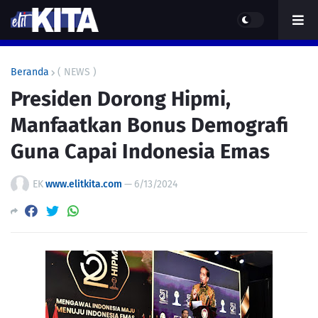
Beranda
( NEWS )
Presiden Dorong Hipmi,
Manfaatkan Bonus Demografi
Guna Capai Indonesia Emas
EK
www.elitkita.com
—
6/13/2024