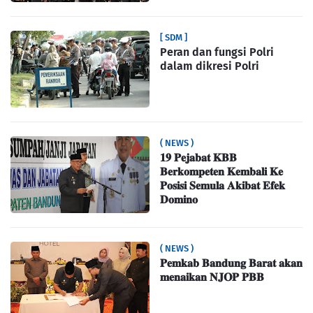
[ SDM ]
Peran dan fungsi Polri
dalam dikresi Polri
( NEWS )
𝟏𝟗 𝐏𝐞𝐣𝐚𝐛𝐚𝐭 𝐊𝐁𝐁
𝐁𝐞𝐫𝐤𝐨𝐦𝐩𝐞𝐭𝐞𝐧 𝐊𝐞𝐦𝐛𝐚𝐥𝐢 𝐊𝐞
𝐏𝐨𝐬𝐢𝐬𝐢 𝐒𝐞𝐦𝐮𝐥𝐚 𝐀𝐤𝐢𝐛𝐚𝐭 𝐄𝐟𝐞𝐤
𝐃𝐨𝐦𝐢𝐧𝐨
( NEWS )
𝐏𝐞𝐦𝐤𝐚𝐛 𝐁𝐚𝐧𝐝𝐮𝐧𝐠 𝐁𝐚𝐫𝐚𝐭 𝐚𝐤𝐚𝐧
𝐦𝐞𝐧𝐚𝐢𝐤𝐚𝐧 𝐍𝐉𝐎𝐏 𝐏𝐁𝐁