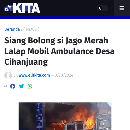
Beranda
( NEWS )
Siang Bolong si Jago Merah
Lalap Mobil Ambulance Desa
Cihanjuang
EK
www.elitkita.com
—
3/20/2024