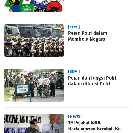
[ SDM ]
Peran Polri dalam
Membela Negara
[ SDM ]
Peran dan fungsi Polri
dalam dikresi Polri
( NEWS )
𝟏𝟗 𝐏𝐞𝐣𝐚𝐛𝐚𝐭 𝐊𝐁𝐁
𝐁𝐞𝐫𝐤𝐨𝐦𝐩𝐞𝐭𝐞𝐧 𝐊𝐞𝐦𝐛𝐚𝐥𝐢 𝐊𝐞