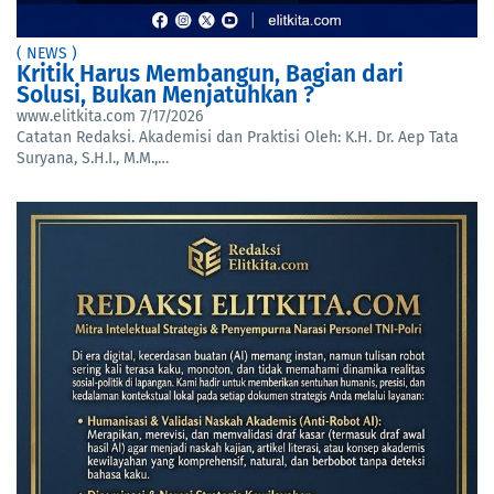
( NEWS )
Kritik Harus Membangun, Bagian dari
Solusi, Bukan Menjatuhkan ?
www.elitkita.com
7/17/2026
Catatan Redaksi. Akademisi dan Praktisi Oleh: K.H. Dr. Aep Tata
Suryana, S.H.I., M.M.,…