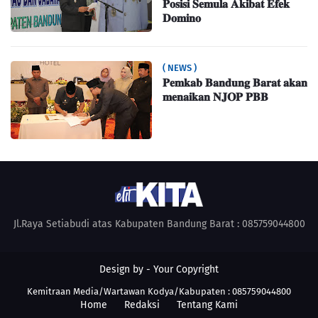
𝐏𝐨𝐬𝐢𝐬𝐢 𝐒𝐞𝐦𝐮𝐥𝐚 𝐀𝐤𝐢𝐛𝐚𝐭 𝐄𝐟𝐞𝐤
𝐃𝐨𝐦𝐢𝐧𝐨
( NEWS )
𝐏𝐞𝐦𝐤𝐚𝐛 𝐁𝐚𝐧𝐝𝐮𝐧𝐠 𝐁𝐚𝐫𝐚𝐭 𝐚𝐤𝐚𝐧
𝐦𝐞𝐧𝐚𝐢𝐤𝐚𝐧 𝐍𝐉𝐎𝐏 𝐏𝐁𝐁
Jl.Raya Setiabudi atas Kabupaten Bandung Barat : 085759044800
Design by -
Your Copyright
Kemitraan Media/Wartawan Kodya/Kabupaten : 085759044800
Home
Redaksi
Tentang Kami