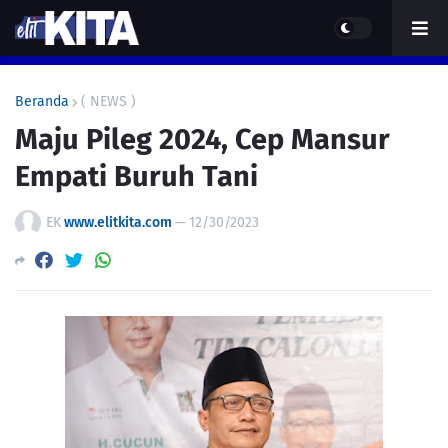
Beranda
( NEWS )
Maju Pileg 2024, Cep Mansur
Empati Buruh Tani
EK
www.elitkita.com
—
12/30/2023