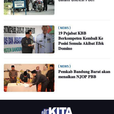
( NEWS )
𝟏𝟗 𝐏𝐞𝐣𝐚𝐛𝐚𝐭 𝐊𝐁𝐁
𝐁𝐞𝐫𝐤𝐨𝐦𝐩𝐞𝐭𝐞𝐧 𝐊𝐞𝐦𝐛𝐚𝐥𝐢 𝐊𝐞
𝐏𝐨𝐬𝐢𝐬𝐢 𝐒𝐞𝐦𝐮𝐥𝐚 𝐀𝐤𝐢𝐛𝐚𝐭 𝐄𝐟𝐞𝐤
𝐃𝐨𝐦𝐢𝐧𝐨
( NEWS )
𝐏𝐞𝐦𝐤𝐚𝐛 𝐁𝐚𝐧𝐝𝐮𝐧𝐠 𝐁𝐚𝐫𝐚𝐭 𝐚𝐤𝐚𝐧
𝐦𝐞𝐧𝐚𝐢𝐤𝐚𝐧 𝐍𝐉𝐎𝐏 𝐏𝐁𝐁