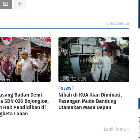
Lihat semua
( NEWS )
Pasang Badan Demi
Nikah di KUA Kian Diminati,
a SDN 026 Bojongloa,
Pasangan Muda Bandung
n Hak Pendidikan di
Utamakan Masa Depan
ngketa Lahan
Lebih lama