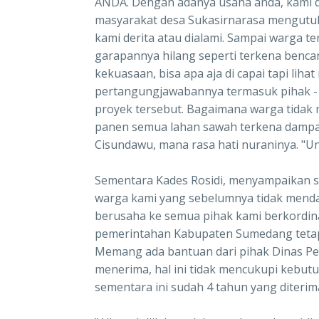
ANDA. Dengan adanya usaha anda, kami di
masyarakat desa Sukasirnarasa mengutu
kami derita atau dialami. Sampai warga t
garapannya hilang seperti terkena benca
kekuasaan, bisa apa aja di capai tapi liha
pertangungjawabannya termasuk pihak -
proyek tersebut. Bagaimana warga tidak me
panen semua lahan sawah terkena dampak
Cisundawu, mana rasa hati nuraninya. "Un
Sementara Kades Rosidi, menyampaikan s
warga kami yang sebelumnya tidak mendap
berusaha ke semua pihak kami berkordi
pemerintahan Kabupaten Sumedang tetap 
Memang ada bantuan dari pihak Dinas Per
menerima, hal ini tidak mencukupi kebu
sementara ini sudah 4 tahun yang diterim