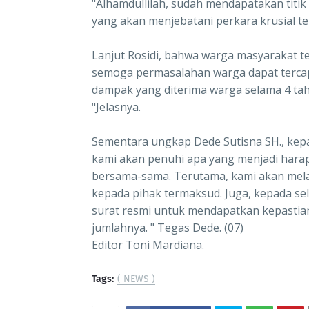
"Alhamdullilah, sudah mendapatakan titik
yang akan menjebatani perkara krusial te
Lanjut Rosidi, bahwa warga masyarakat t
semoga permasalahan warga dapat tercap
dampak yang diterima warga selama 4 tahu
"Jelasnya.
Sementara ungkap Dede Sutisna SH., ke
kami akan penuhi apa yang menjadi har
bersama-sama. Terutama, kami akan mel
kepada pihak termaksud. Juga, kepada s
surat resmi untuk mendapatkan kepastian 
jumlahnya. " Tegas Dede. (07)
Editor Toni Mardiana.
Tags:
( NEWS )