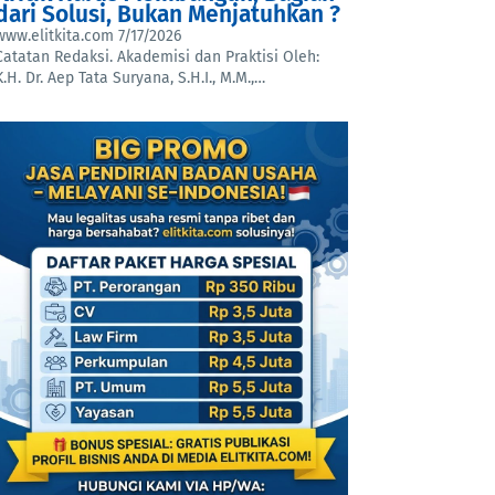
dari Solusi, Bukan Menjatuhkan ?
www.elitkita.com
7/17/2026
Catatan Redaksi. Akademisi dan Praktisi Oleh:
K.H. Dr. Aep Tata Suryana, S.H.I., M.M.,…