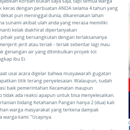
jadikan korban bukan saya saja, tapi semua warga
k keras dengan perbuatan ANDA selama 4 tahun yang
erdekat pun meninggal dunia, dikarenakan lahan
na sunami akibat ulah anda yang merasa memiliki
t nanti kelak diakhirat dipertanyakan
 pihak yang bersangkutan dengan terlaksananya
njerit-jerit atau teriak - teriak sebentar lagi mau
 genangan air yang ditimbulkan proyek tol
gkap ibu Ei.
aat usai acara digelar bahwa musyawarah gugatan
atkan titik terang penyelesaian. Walaupun, sudah
nasi baik pemerintahan Kecamatan maupun
tidak ada reaksi apapun untuk bisa menyelesaikan.
tanian bidang Ketahanan Pangan hanya 2 (dua) kali
tuhan warga masyarakat yang terkena dampak
a warga kami. "Ucapnya.