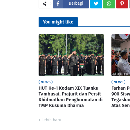
Berbagi
You might like
( NEWS )
( NEWS )
HUT Ke-1 Kodam XIX Tuanku
Farhan 
Tambusai, Prajurit dan Persit
900 Sisw
Khidmatkan Penghormatan di
Tegaska
TMP Kusuma Dharma
Atas Se
Lebih baru