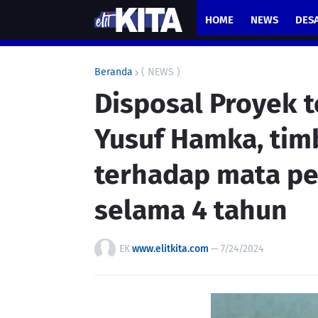
HOME
NEWS
DES
Beranda
( NEWS )
Disposal Proyek t
Yusuf Hamka, ti
terhadap mata pe
selama 4 tahun
EK
www.elitkita.com
—
7/24/2024