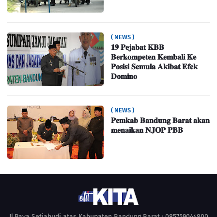
( NEWS )
𝟏𝟗 𝐏𝐞𝐣𝐚𝐛𝐚𝐭 𝐊𝐁𝐁
𝐁𝐞𝐫𝐤𝐨𝐦𝐩𝐞𝐭𝐞𝐧 𝐊𝐞𝐦𝐛𝐚𝐥𝐢 𝐊𝐞
𝐏𝐨𝐬𝐢𝐬𝐢 𝐒𝐞𝐦𝐮𝐥𝐚 𝐀𝐤𝐢𝐛𝐚𝐭 𝐄𝐟𝐞𝐤
𝐃𝐨𝐦𝐢𝐧𝐨
( NEWS )
𝐏𝐞𝐦𝐤𝐚𝐛 𝐁𝐚𝐧𝐝𝐮𝐧𝐠 𝐁𝐚𝐫𝐚𝐭 𝐚𝐤𝐚𝐧
𝐦𝐞𝐧𝐚𝐢𝐤𝐚𝐧 𝐍𝐉𝐎𝐏 𝐏𝐁𝐁
Jl.Raya Setiabudi atas Kabupaten Bandung Barat : 085759044800